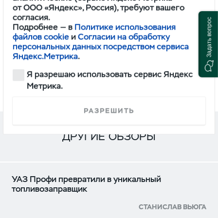
ПРОФИ
от ООО «Яндекс», Россия), требуют вашего
ОДНОРЯДНАЯ КАБИНА 4Х2 BASE ИКАР
согласия.
Задать вопрос
Подробнее — в
Политике использования
1,745,000
файлов cookie
и
Согласии на обработку
персональных данных посредством сервиса
Яндекс.Метрика
.
Я разрешаю использовать сервис Яндекс
СМОТРЕТЬ
Метрика.
РАЗРЕШИТЬ
ДРУГИЕ ОБЗОРЫ
УАЗ Профи превратили в уникальный
топливозаправщик
СТАНИСЛАВ ВЬЮГА